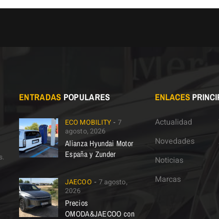
ENTRADAS
POPULARES
ENLACES
PRINCI
Actualidad
ECO MOBILITY
7
agosto, 2026
Novedades
Alianza Hyundai Motor
España y Zunder
s.
Noticias
Marcas
JAECOO
7 agosto,
2026
Precios
OMODA&JAECOO con