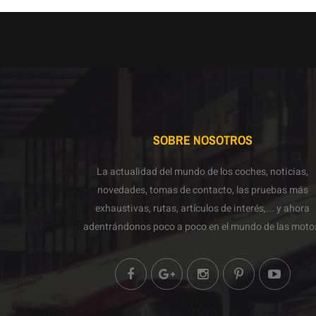
SOBRE NOSOTROS
La actualidad del mundo de los coches, noticias,
novedades, tomas de contacto, las pruebas más
exhaustivas, rutas, artículos de interés,... y ahora
adentrándonos poco a poco en el mundo de las moto