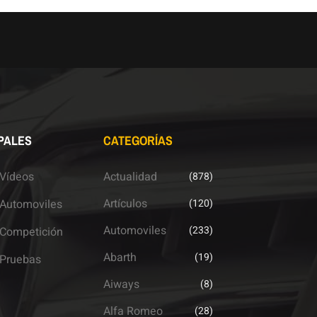
PALES
CATEGORÍAS
Vídeos
Actualidad
(878)
Artículos
Automoviles
(120)
Automoviles
(233)
Competición
Abarth
(19)
Pruebas
Aiways
(8)
Alfa Romeo
(28)