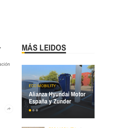
a
MÁS LEIDOS
ación
JAECOO
Precios
ECO MOBILITY
Alianza Hyundai Motor
OMODA&J
España y Zunder
el Plan Au