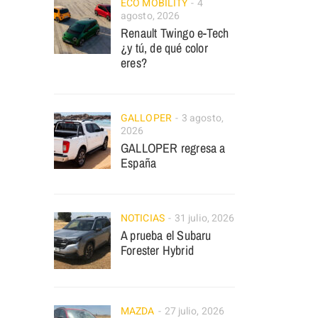
ECO MOBILITY
4
agosto, 2026
Renault Twingo e-Tech
¿y tú, de qué color
eres?
GALLOPER
3 agosto,
2026
GALLOPER regresa a
España
NOTICIAS
31 julio, 2026
A prueba el Subaru
Forester Hybrid
MAZDA
27 julio, 2026