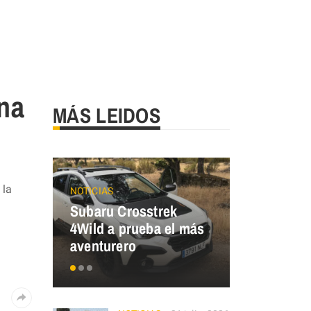
na
MÁS LEIDOS
 la
NOTICIAS
ECO MOBILIT
Subaru Crosstrek
Renault T
4Wild a prueba el más
¿y tú, de 
aventurero
eres?