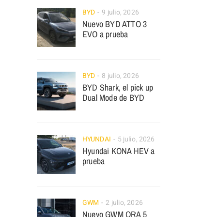
BYD
9 julio, 2026
Nuevo BYD ATTO 3
EVO a prueba
BYD
8 julio, 2026
BYD Shark, el pick up
Dual Mode de BYD
HYUNDAI
5 julio, 2026
Hyundai KONA HEV a
prueba
GWM
2 julio, 2026
Nuevo GWM ORA 5