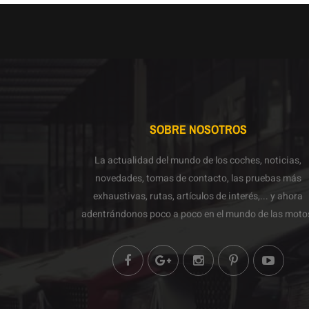
SOBRE NOSOTROS
La actualidad del mundo de los coches, noticias,
novedades, tomas de contacto, las pruebas más
exhaustivas, rutas, artículos de interés,... y ahora
adentrándonos poco a poco en el mundo de las moto