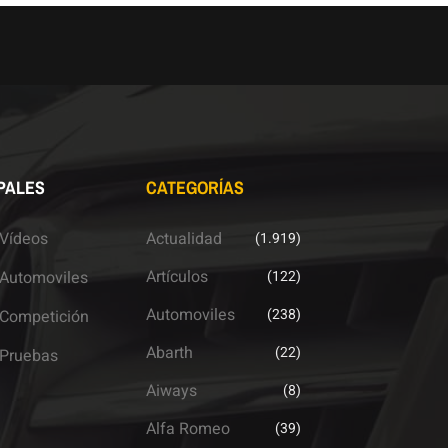
PALES
CATEGORÍAS
Vídeos
Actualidad
(1.919)
Artículos
Automoviles
(122)
Automoviles
(238)
Competición
Abarth
(22)
Pruebas
Aiways
(8)
Alfa Romeo
(39)