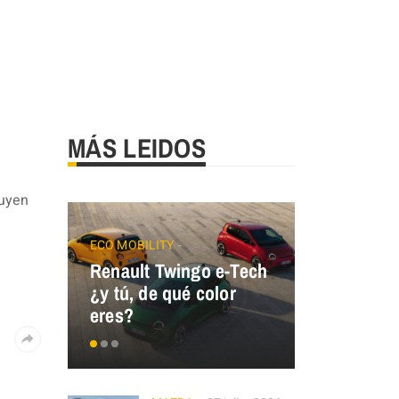
MÁS LEIDOS
luyen
ECO MOBILITY
Renault Twingo e-Tech
GALLOPER
¿y tú, de qué color
GALLOPER
eres?
España