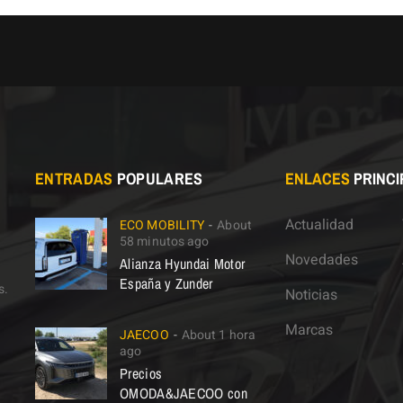
ENTRADAS
POPULARES
ENLACES
PRINCI
Actualidad
ECO MOBILITY
About
58 minutos ago
Novedades
Alianza Hyundai Motor
España y Zunder
s.
Noticias
Marcas
JAECOO
About 1 hora
ago
Precios
OMODA&JAECOO con