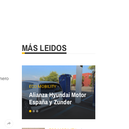
MÁS LEIDOS
onero
JAECOO
Precios
ECO MOBILITY
Alianza Hyundai Motor
OMODA&J
España y Zunder
el Plan Au