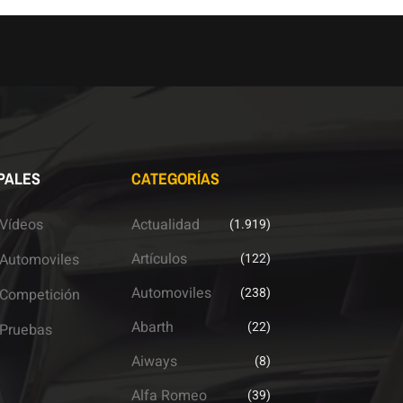
PALES
CATEGORÍAS
Vídeos
Actualidad
(1.919)
Artículos
Automoviles
(122)
Automoviles
(238)
Competición
Abarth
(22)
Pruebas
Aiways
(8)
Alfa Romeo
(39)