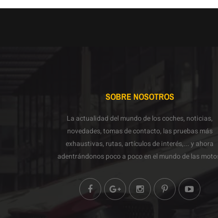
SOBRE NOSOTROS
La actualidad del mundo de los coches, noticias,
novedades, tomas de contacto, las pruebas más
exhaustivas, rutas, artículos de interés,... y ahora
adentrándonos poco a poco en el mundo de las moto