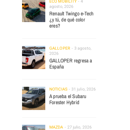
ECO MOBILITY
4
agosto, 2026
Renault Twingo e-Tech
¿y tú, de qué color
eres?
GALLOPER
3 agosto,
2026
GALLOPER regresa a
España
NOTICIAS
31 julio, 2026
A prueba el Subaru
Forester Hybrid
MAZDA
27 julio, 2026