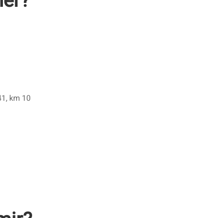
er?
41, km 10