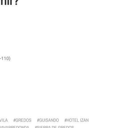
mir?
N-110)
r
VILA
GREDOS
GUISANDO
HOTEL IZAN
NAVARREDONDA
SIERRA DE GREDOS