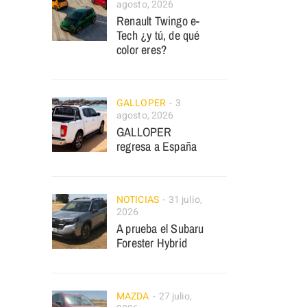
agosto, 2026
Renault Twingo e-
Tech ¿y tú, de qué
color eres?
GALLOPER
3
agosto, 2026
GALLOPER
regresa a España
NOTICIAS
31 julio,
2026
A prueba el Subaru
Forester Hybrid
MAZDA
27 julio,