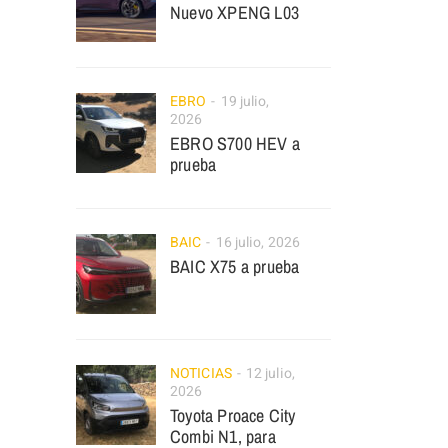
Nuevo XPENG L03
EBRO
19 julio,
2026
EBRO S700 HEV a
prueba
BAIC
16 julio, 2026
BAIC X75 a prueba
NOTICIAS
12 julio,
2026
Toyota Proace City
Combi N1, para