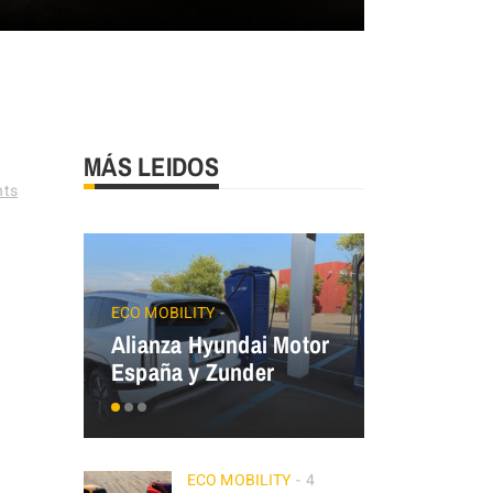
MÁS LEIDOS
ts
JAECOO
Precios
ECO MOBILITY
Alianza Hyundai Motor
OMODA&J
España y Zunder
el Plan Au
ECO MOBILITY
4