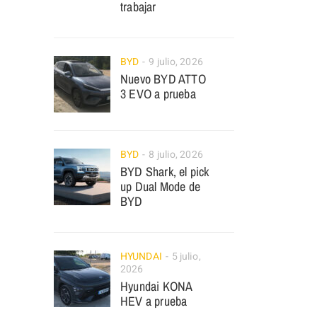
trabajar
BYD
9 julio, 2026
Nuevo BYD ATTO
3 EVO a prueba
BYD
8 julio, 2026
BYD Shark, el pick
up Dual Mode de
BYD
HYUNDAI
5 julio,
2026
Hyundai KONA
HEV a prueba