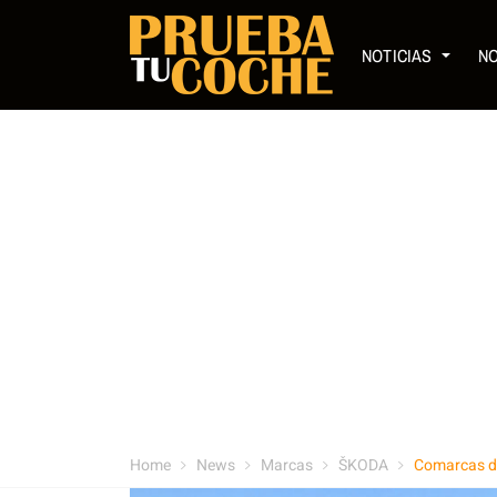
NOTICIAS
N
Home
News
Marcas
ŠKODA
Comarcas de