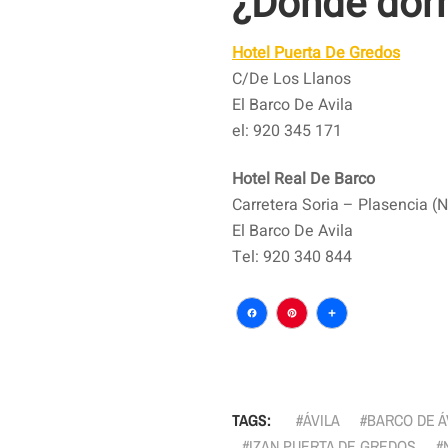
¿Donde dor
Hotel Puerta De Gredos
C/De Los Llanos
El Barco De Avila
el: 920 345 171
Hotel Real De Barco
Carretera Soria – Plasencia (
El Barco De Avila
Tel: 920 340 844
Facebook
Pinterest
Comparti
TAGS:
ÁVILA
BARCO DE Á
IZAN PUERTA DE GREDOS