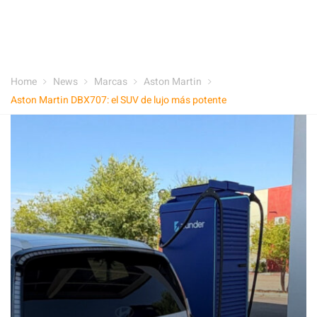
Home
News
Marcas
Aston Martin
Aston Martin DBX707: el SUV de lujo más potente