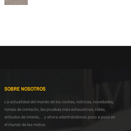
SOBRE NOSOTROS
La actualidad del mundo de los coches, noticias, novedades,
tomas de contacto, las pruebas más exhaustivas, rutas,
artículos de interés,... y ahora adentrándonos poco a poco en
el mundo de las motos.