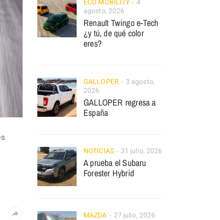
ECO MOBILITY
4
agosto, 2026
Renault Twingo e-Tech
¿y tú, de qué color
eres?
GALLOPER
3 agosto,
2026
GALLOPER regresa a
España
es
NOTICIAS
31 julio, 2026
A prueba el Subaru
Forester Hybrid
MAZDA
27 julio, 2026