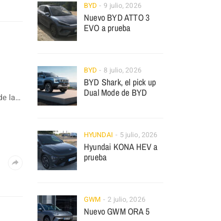
BYD
9 julio, 2026
Nuevo BYD ATTO 3
EVO a prueba
BYD
8 julio, 2026
BYD Shark, el pick up
Dual Mode de BYD
de la…
HYUNDAI
5 julio, 2026
Hyundai KONA HEV a
prueba
GWM
2 julio, 2026
Nuevo GWM ORA 5