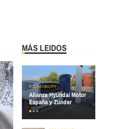
MÁS LEIDOS
JAECOO
Precios
ECO MOBILITY
Alianza Hyundai Motor
OMODA&J
España y Zunder
el Plan Au