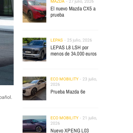
MAZDA
27 julio, 2026
El nuevo Mazda CX5 a
prueba
LEPAS
25 julio, 2026
LEPAS L8 LSH por
menos de 34.000 euros
ECO MOBILITY
23 julio,
2026
Prueba Mazda 6e
pañol.
ECO MOBILITY
21 julio,
2026
Nuevo XPENG L03