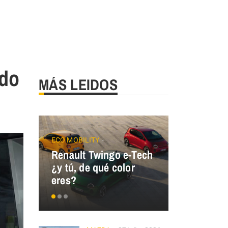
ado
MÁS LEIDOS
ECO MOBILITY
Renault Twingo e-Tech
GALLOPER
¿y tú, de qué color
GALLOPER
eres?
España