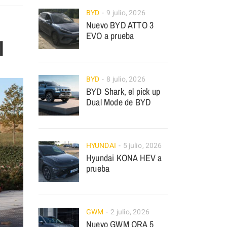
BYD
9 julio, 2026
Nuevo BYD ATTO 3
EVO a prueba
I
BYD
8 julio, 2026
BYD Shark, el pick up
Dual Mode de BYD
HYUNDAI
5 julio, 2026
Hyundai KONA HEV a
prueba
GWM
2 julio, 2026
Nuevo GWM ORA 5