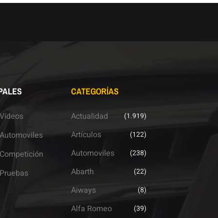
PALES
CATEGORÍAS
Vídeos
Actualidad
(1.919)
Artículos
Automoviles
(122)
Automoviles
(238)
Competición
Abarth
(22)
Pruebas
Aiways
(8)
Alfa Romeo
(39)