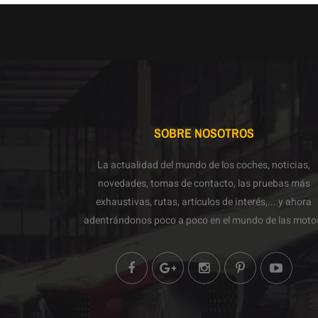
SOBRE NOSOTROS
La actualidad del mundo de los coches, noticias,
novedades, tomas de contacto, las pruebas más
exhaustivas, rutas, artículos de interés,... y ahora
adentrándonos poco a poco en el mundo de las moto