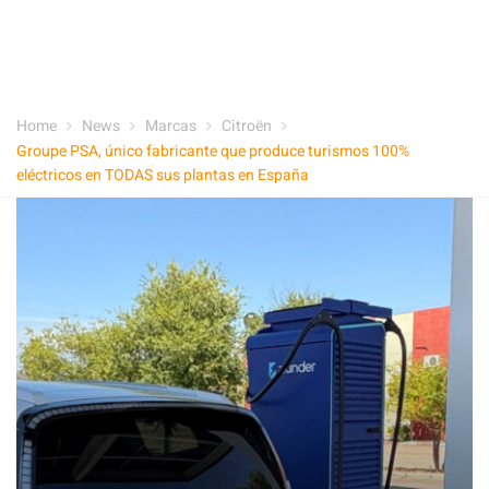
Home
News
Marcas
Citroën
Groupe PSA, único fabricante que produce turismos 100%
eléctricos en TODAS sus plantas en España