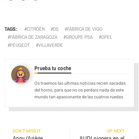
Facebook
Pinterest
Compartir
TAGS:
CITROËN
DS
FÁBRICA DE VIGO
FÁBRICA DE ZARAGOZA
GROUPE PSA
OPEL
PEUGEOT
VILLAVERDE
Prueba tu coche
Os traemos las ultimas noticias recien sacadas
del horno, para que no os perdais nada de este
mundo tan apasionante de las cuatros ruedas
DON'T MISS IT
UP NEXT
Appy (Ariège,
AUDI pionera en el