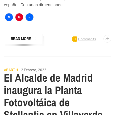
español. Con unas dimensiones…
Facebook
Pinterest
Compartir
READ MORE
0
Comments
ABARTH
2 Febrero, 2022
El Alcalde de Madrid
inaugura la Planta
Fotovoltáica de
Stellantis en Villaverde