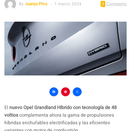
By
Juanjo Pino
1 marzo, 2024
0
Comments
Facebook
Pinterest
Compartir
El
nuevo Opel Grandland Híbrido con tecnología de 48
voltios
complementa ahora la gama de propulsiones
híbridas enchufables electrificadas y las eficientes
variantes con motor de combustión.