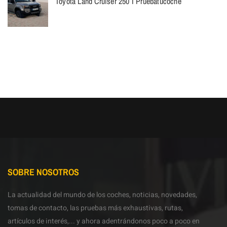
Toyota Land Cruiser 250 I Pruebatucoche
SOBRE NOSOTROS
La actualidad del mundo de los coches, noticias, novedades,
tomas de contacto, las pruebas más exhaustivas, rutas,
artículos de interés,... y ahora adentrándonos poco a poco en