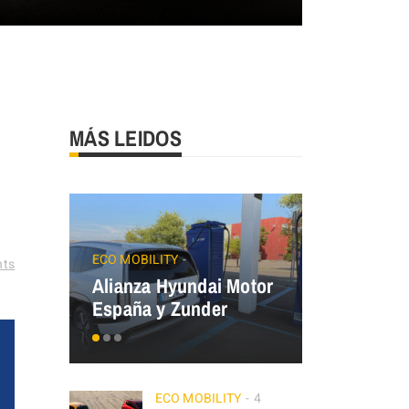
MÁS LEIDOS
JAECOO
Precios
ECO MOBILITY
ts
Alianza Hyundai Motor
OMODA&J
España y Zunder
el Plan Au
ECO MOBILITY
4