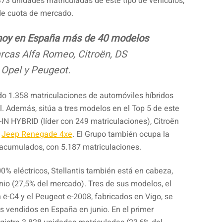
3 unidades matriculadas de este tipo de vehículos,
de cuota de mercado.
 hoy en España más de 40 modelos
cas Alfa Romeo, Citroën, DS
 Opel y Peugeot.
rado 1.358 matriculaciones de automóviles híbridos
al. Además, sitúa a tres modelos en el Top 5 de este
N HYBRID (líder con 249 matriculaciones), Citroën
y
Jeep Renegade 4xe
. El Grupo también ocupa la
 acumulados, con 5.187 matriculaciones.
0% eléctricos, Stellantis también está en cabeza,
nio (27,5% del mercado). Tres de sus modelos, el
n ë-C4 y el Peugeot e-2008, fabricados en Vigo, se
s vendidos en España en junio. En el primer