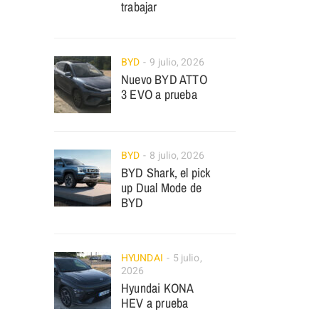
trabajar
BYD
9 julio, 2026
Nuevo BYD ATTO
3 EVO a prueba
BYD
8 julio, 2026
BYD Shark, el pick
up Dual Mode de
BYD
HYUNDAI
5 julio,
2026
Hyundai KONA
HEV a prueba