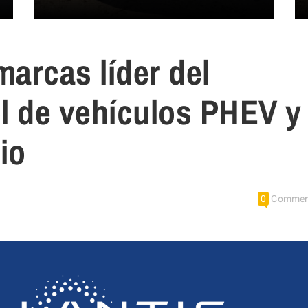
marcas líder del
 de vehículos PHEV y
io
0
Commen