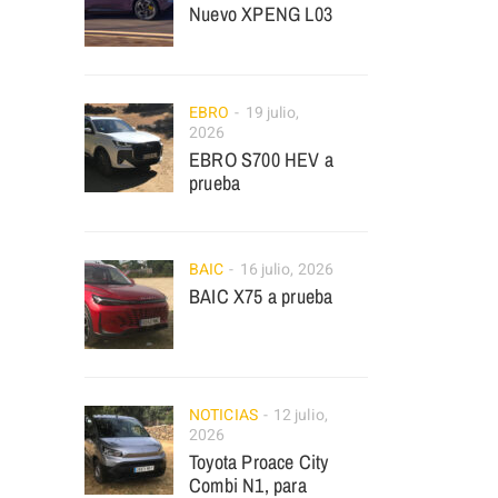
Nuevo XPENG L03
EBRO
19 julio,
2026
EBRO S700 HEV a
prueba
BAIC
16 julio, 2026
BAIC X75 a prueba
NOTICIAS
12 julio,
2026
Toyota Proace City
Combi N1, para