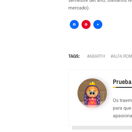
semestre del año, Stellantis r
mercado).
Facebook
Pinterest
Comparti
TAGS:
ABARTH
ALFA RO
Prueba
Os traemo
para que
apasiona