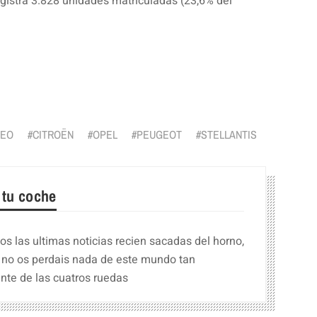
egistra 3.828 unidades matriculadas (23,6% del
r
MEO
CITROËN
OPEL
PEUGEOT
STELLANTIS
 tu coche
s las ultimas noticias recien sacadas del horno,
 no os perdais nada de este mundo tan
nte de las cuatros ruedas