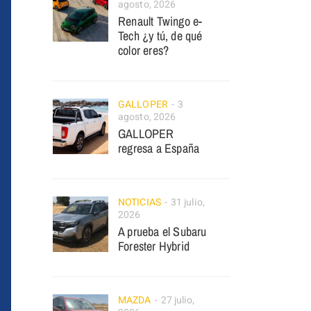
agosto, 2026
Renault Twingo e-
Tech ¿y tú, de qué
color eres?
GALLOPER
3
agosto, 2026
GALLOPER
regresa a España
NOTICIAS
31 julio,
2026
A prueba el Subaru
Forester Hybrid
MAZDA
27 julio,