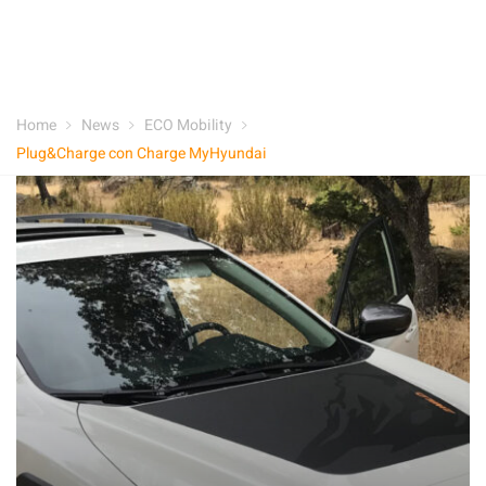
Home
News
ECO Mobility
Plug&Charge con Charge MyHyundai