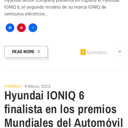
Hyundai Motor Company presenta en España el Hyundai
IONIQ 6, el segundo modelo de su marca IONIQ de
vehículos eléctricos…
Facebook
Pinterest
Compartir
READ MORE
0
Comments
HYUNDAI
9 Marzo, 2023
Hyundai IONIQ 6
finalista en los premios
Mundiales del Automóvil