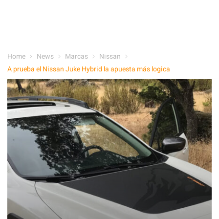
Home
News
Marcas
Nissan
A prueba el Nissan Juke Hybrid la apuesta más logica